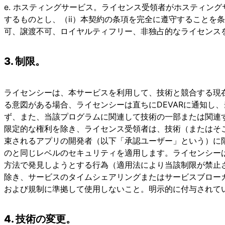
e. ホスティングサービス。ライセンス受領者がホスティン
するものとし、（ii）本契約の条項を完全に遵守することを
可、譲渡不可、ロイヤルティフリー、非独占的なライセンス
3. 制限。
ライセンシーは、本サービスを利用して、技術と競合する現
る意図がある場合、ライセンシーは直ちにDEVARに通知し
ず、また、当該プログラムに関連して技術の一部または関連
限定的な権利を除き、ライセンス受領者は、技術（またはそ
束されるアプリの開発者（以下「承認ユーザー」という）に
のと同じレベルのセキュリティを適用します。ライセンシーは
方法で発見しようとする行為（適用法により当該制限が禁止される
除き、サービスのタイムシェアリングまたはサービスブローカ
および規制に準拠して使用しないこと。明示的に付与されて
4. 技術の変更。