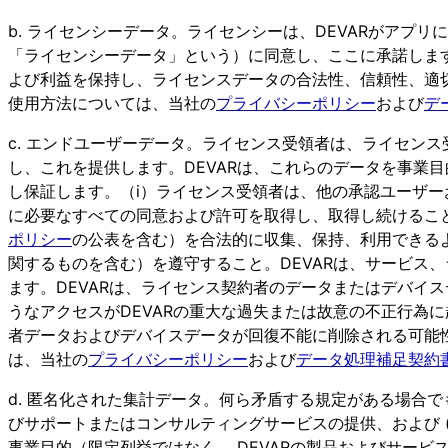
b. ライセンシーデータ。ライセンシーは、DEVARがアプ
「ライセンシーデータ」という）に同意し、ここに承諾しま
よび利益を保持し、ライセンスデータの合法性、信頼性、適
使用方法については、当社の
プライバシーポリシー
および
デ
c. エンドユーザーデータ。ライセンス受領者は、ライセン
し、これを提供します。DEVARは、これらのデータを事業
し保証します。（i）ライセンス受領者は、他の承認ユーザ
に必要なすべての同意および許可を取得し、取得し続けること
ポリシー
の公表を含む）を合法的に収集、保持、利用できる
関するものを含む）を遵守すること。DEVARは、サービス
ます。DEVARは、ライセンス契約者のデータまたはデバイ
うなアクセスがDEVARの重大な過失または故意の不正行為
者データおよびデバイスデータが回復不能に削除される可能
は、当社の
プライバシーポリシー
および
データ処理補足契約
d. 匿名化された集計データ。何ら矛盾する規定がある場合で
びサポートまたはコンサルティングサービスの提供、および (
事業目的（限定列挙ではなく、 DEVARの製品およびサー