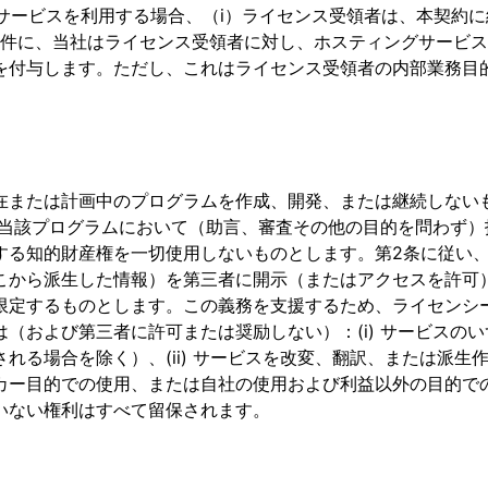
グサービスを利用する場合、（i）ライセンス受領者は、本契約
条件に、当社はライセンス受領者に対し、ホスティングサービ
を付与します。ただし、これはライセンス受領者の内部業務目
在または計画中のプログラムを作成、開発、または継続しない
、当該プログラムにおいて（助言、審査その他の目的を問わず
する知的財産権を一切使用しないものとします。第2条に従い
こから派生した情報）を第三者に開示（またはアクセスを許可
限定するものとします。この義務を支援するため、ライセンシ
（および第三者に許可または奨励しない）：(i) サービスの
場合を除く）、(ii) サービスを改変、翻訳、または派生作品を
ー目的での使用、または自社の使用および利益以外の目的での使用
いない権利はすべて留保されます。