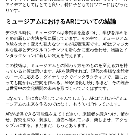
アイデアとしてはとても良い。特に子ども向けツアーにはぴった
りです。
ミュージアムにおけるARについての結論
デジタル時代、ミュージアムは来館者を惹きつけ、学びを深める
ための新しい方法を常に探しています。その中で、ミュージアム
体験を大きく変えた強力なツールが拡張現実です。ARはフィジカ
ルな世界とデジタルコンテンツを滑らかに重ね合わせ、物語とイ
ンタラクションに新しい次元を与えます。
この技術は、ミュージアムとの関わり方そのものを変える力を持
っていると僕は思います。ARを活用すれば、現代の多様な来館者
のニーズに応える、ダイナミックでインタラクティブで、誰にと
っても開かれた空間を作れる。ARが進化し続けるほど、その統合
は世界中の文化機関の未来を形づくっていくはずです。
…なんて、誰に言い訳しているんでしょう。ARは“これから”ミュ
ージアムの未来を作るのではなく、もう“いま”作っています。
ARが提供できる可能性を見てください。来館者を惹きつけ、驚か
せ、探究を深め、刺激し、過去へ連れていき、楽しませ、アクセ
シブルにする。まだまだ、もっとあります。