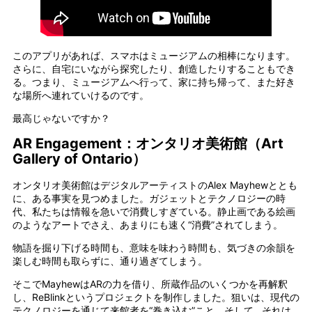
このアプリがあれば、スマホはミュージアムの相棒になります。
さらに、自宅にいながら探究したり、創造したりすることもでき
る。つまり、ミュージアムへ行って、家に持ち帰って、また好き
な場所へ連れていけるのです。
最高じゃないですか？
AR Engagement：オンタリオ美術館（Art
Gallery of Ontario）
オンタリオ美術館はデジタルアーティストのAlex Mayhewととも
に、ある事実を見つめました。ガジェットとテクノロジーの時
代、私たちは情報を急いで消費しすぎている。静止画である絵画
のようなアートでさえ、あまりにも速く“消費”されてしまう。
物語を掘り下げる時間も、意味を味わう時間も、気づきの余韻を
楽しむ時間も取らずに、通り過ぎてしまう。
そこでMayhewはARの力を借り、所蔵作品のいくつかを再解釈
し、ReBlinkというプロジェクトを制作しました。狙いは、現代の
テクノロジーを通じて来館者を“巻き込む”こと。そして…それは