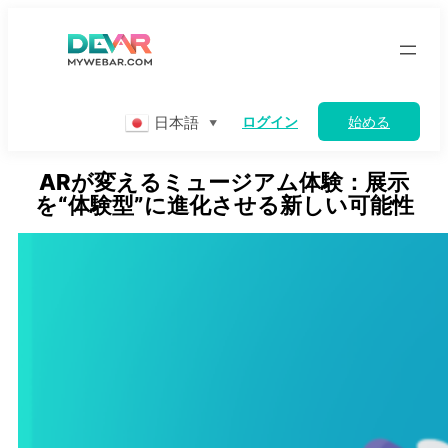
Skip
to
content
日本語
ログイン
始める
▼
ARが変えるミュージアム体験：展示
を“体験型”に進化させる新しい可能性