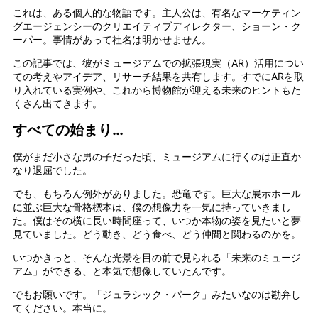
これは、ある個人的な物語です。主人公は、有名なマーケティン
グエージェンシーのクリエイティブディレクター、ショーン・ク
ーパー。事情があって社名は明かせません。
この記事では、彼がミュージアムでの拡張現実（AR）活用につい
ての考えやアイデア、リサーチ結果を共有します。すでにARを取
り入れている実例や、これから博物館が迎える未来のヒントもた
くさん出てきます。
すべての始まり…
僕がまだ小さな男の子だった頃、ミュージアムに行くのは正直か
なり退屈でした。
でも、もちろん例外がありました。恐竜です。巨大な展示ホール
に並ぶ巨大な骨格標本は、僕の想像力を一気に持っていきまし
た。僕はその横に長い時間座って、いつか本物の姿を見たいと夢
見ていました。どう動き、どう食べ、どう仲間と関わるのかを。
いつかきっと、そんな光景を目の前で見られる「未来のミュージ
アム」ができる、と本気で想像していたんです。
でもお願いです。「ジュラシック・パーク」みたいなのは勘弁し
てください。本当に。