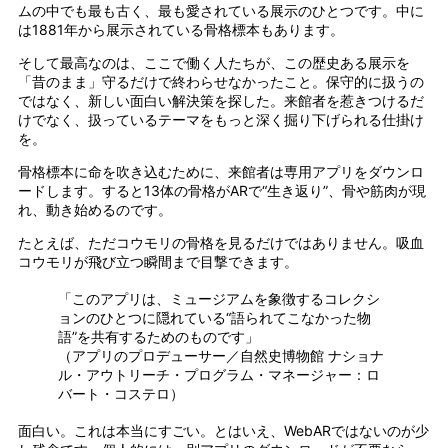
ムの中でも最も古く、最も愛されている展示のひとつです。中に
は1881年から展示されている骨格標本もあります。
そして最高なのは、ここで働く人たちが、この歴史ある展示を
「昔のまま」守るだけで終わらせなかったこと。保守的に扱うの
ではなく、新しい面白い解決策を探した。来館者を惹きつけるだ
けでなく、扱っているテーマをもっと深く掘り下げられる仕掛け
を。
骨格標本に命を吹き込むために、来館者は専用アプリをダウンロ
ードします。すると13体の骨格がARで“生き返り”、骨や筋肉が現
れ、動き始めるのです。
たとえば、ただコウモリの骨格を見るだけではありません。吸血
コウモリが飛び立つ瞬間まで目撃できます。
「このアプリは、ミュージアムを象徴するコレクシ
ョンのひとつに隠れている“語られてこなかった物
語”を共有するためのものです」
（アプリのプロデューサー／自然史博物館 ナショナ
ル・アウトリーチ・プログラム・マネージャー：ロ
バート・コステロ）
面白い。これは本当にすごい。とはいえ、WebARではないのが少