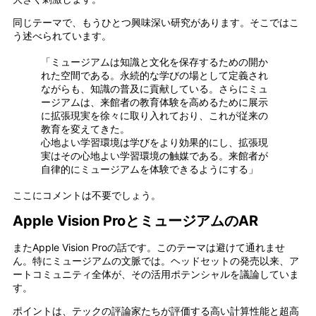
同じテーマで、もうひとつ興味深い研究があります。そこではこ
う述べられています。
「ミュージアムは知識と文化を保存するための開か
れた空間である。永続的な学びの場として定義され
ながらも、知識の普及に貢献している。さらにミュ
ージアムは、来館者の教育体験を高めるために展示
に拡張現実を徐々に取り入れており、これが従来の
教育を変えてきた。
心地よい学習環境は学びをより効果的にし、拡張現
実はその心地よい学習環境の触媒である。来館者が
自律的にミュージアムを体験できるようにする」
ここにコメントは不要でしょう。
Apple Vision ProとミュージアムのAR
またApple Vision Proの話です。このテーマは避けて通れませ
ん。特にミュージアムの文脈では。ヘッドセットの発売以来、ア
ートコミュニティ全体が、その活用ポテンシャルを議論していま
す。
ポイントは、テックの評論家たちが評価する高い計算性能と超高