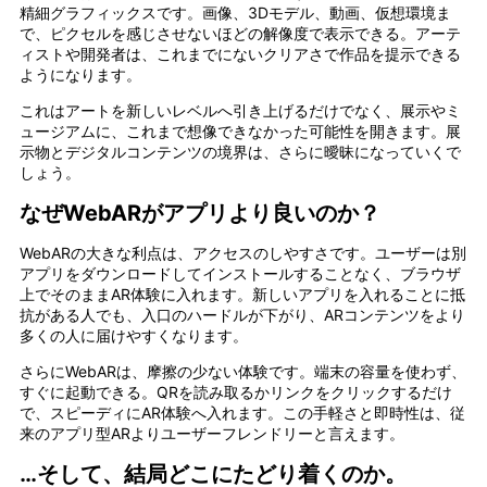
精細グラフィックスです。画像、3Dモデル、動画、仮想環境ま
で、ピクセルを感じさせないほどの解像度で表示できる。アーテ
ィストや開発者は、これまでにないクリアさで作品を提示できる
ようになります。
これはアートを新しいレベルへ引き上げるだけでなく、展示やミ
ュージアムに、これまで想像できなかった可能性を開きます。展
示物とデジタルコンテンツの境界は、さらに曖昧になっていくで
しょう。
なぜWebARがアプリより良いのか？
WebARの大きな利点は、アクセスのしやすさです。ユーザーは別
アプリをダウンロードしてインストールすることなく、ブラウザ
上でそのままAR体験に入れます。新しいアプリを入れることに抵
抗がある人でも、入口のハードルが下がり、ARコンテンツをより
多くの人に届けやすくなります。
さらにWebARは、摩擦の少ない体験です。端末の容量を使わず、
すぐに起動できる。QRを読み取るかリンクをクリックするだけ
で、スピーディにAR体験へ入れます。この手軽さと即時性は、従
来のアプリ型ARよりユーザーフレンドリーと言えます。
…そして、結局どこにたどり着くのか。