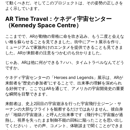
て動くべきだ。そしてこのプロジェクトは、その姿勢の正しさを
よく示しています。
AR Time Travel：ケネディ宇宙センター
（Kennedy Space Centre）
ここまでで、ARが動物の骨格に命を吹き込み、もう二度と会えな
い種を蘇らせることを見てきました。街中にアート展示を作り、
ミュージアムで家族向けのエンタメを提供できることも見てきま
した。ARが来館者の注意をつかむのも分かりました。
じゃあ、ARは他に何ができる？ハハ、タイムトラベルなんてどう
ですか。
ケネディ宇宙センターの「Heroes and Legends」展示は、ARが
来館者を“歴史の参加者”にすることで、出来事の理解を深められ
る好例です。ここではARを通じて、アメリカの宇宙開発史の重要
な瞬間を目撃できます。
来館者は、史上2回目の宇宙遊泳を行った宇宙飛行士ジーン・サ
ーナンの大胆なフライトを観察するだけではありません。彼自身
が「地獄の宇宙遊泳」と呼んだ出来事です（飛行中に宇宙服が過
熱し、視界を失ったまま制御不能の回転に陥ったことを思い出し
てください）。その声、コメント、体験談まで聞くことができま