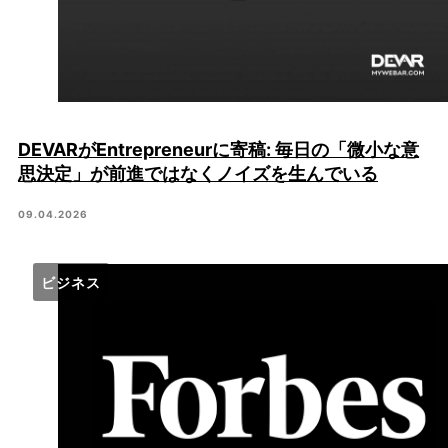
DEVARがEntrepreneurに寄稿: 毎日の「微小な意
思決定」が前進ではなくノイズを生んでいる
09.04.2026
ビジネス