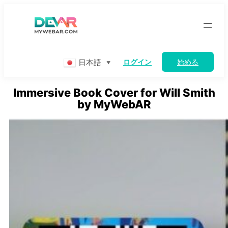
Skip
to
content
日本語
ログイン
始める
▼
Immersive Book Cover for Will Smith
by MyWebAR