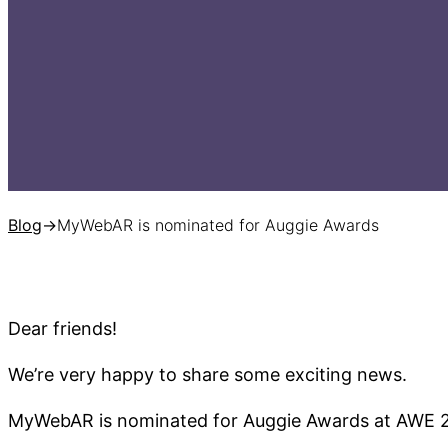
Blog
→
MyWebAR is nominated for Auggie Awards
Dear friends!
We’re very happy to share some exciting news.
MyWebAR is nominated for Auggie Awards at AWE 202