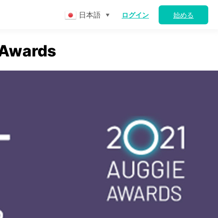
日本語
ログイン
始める
▼
 Awards