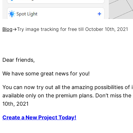
Blog
→
Try image tracking for free till October 10th, 2021
Dear friends,
We have some great news for you!
You can now try out all the amazing possibilities of
available only on the premium plans. Don’t miss the 
10th, 2021
Create a New Project Today!