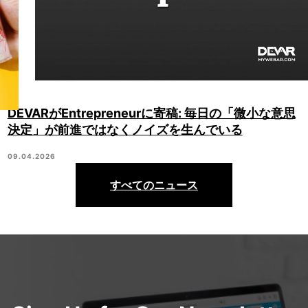
DEVARがEntrepreneurに寄稿: 毎日の「微小な意思
決定」が前進ではなくノイズを生んでいる
09.04.2026
すべてのニュース