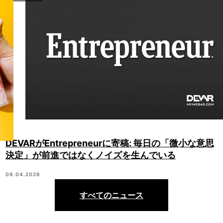
DEVARがEntrepreneurに寄稿: 毎日の「微小な意思
決定」が前進ではなくノイズを生んでいる
09.04.2026
すべてのニュース