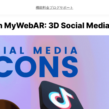
機能
料金
ブログ
サポート
n MyWebAR: 3D Social Media