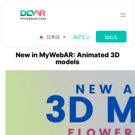
Skip
to
content
日本語
ログイン
始める
▼
New in MyWebAR: Animated 3D
models